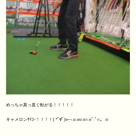
めっちゃ真っ直ぐ転がる！！！！！
キャメロンｻｲｺｰ！！！！( *ﾟ∀ﾟ)v―.o.oo.o○.oﾟ:ﾟ○:。:o