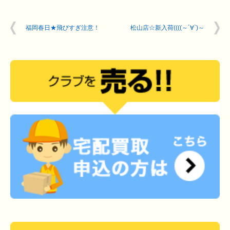
福岡春日★飛びすぎ注意！
松山店☆新入荷((((～´∀`)～