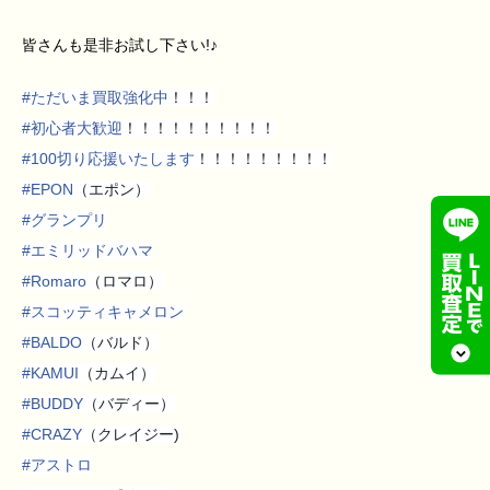
皆さんも是非お試し下さい!♪
#
ただいま買取強化中
！！！
#
初心者大歓迎
！！！！！！！！！！
#
100切り応援いたします
！！！！！！！！！
#
EPON
（エポン）
#
グランプリ
#
エミリッドバハマ
#
Romaro
（ロマロ）
#
スコッティキャメロン
#
BALDO
（バルド）
#
KAMUI
（カムイ）
#
BUDDY
（バディー）
#
CRAZY
（クレイジー)
#
アストロ