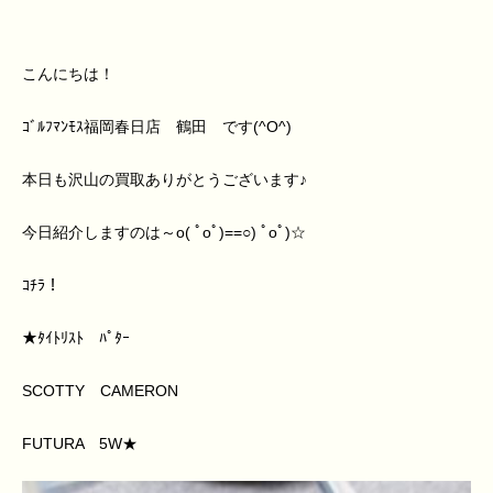
こんにちは！
ｺﾞﾙﾌﾏﾝﾓｽ福岡春日店 鶴田 です(^O^)
本日も沢山の買取ありがとうございます♪
今日紹介しますのは～o( ﾟoﾟ)==○) ﾟοﾟ)☆
ｺﾁﾗ！
★ﾀｲﾄﾘｽﾄ ﾊﾟﾀｰ
SCOTTY CAMERON
FUTURA 5W★