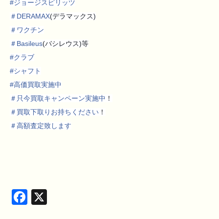
#
ジョージスピリッツ
＃
DERAMAX
(デラマックス)
＃
ワクチン
＃
Basileus
(バシレウス)等
#
クラブ
#
シャフト
#
高価買取実施中
＃
只今買取キャンペーン実施中
！
＃
買取下取りお持ちください
！
＃
高額査定致します
Facebook
X