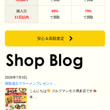
購入日
85%
75%
11日以内
で買取
で買取
安心＆高額査定
2026年7月3日
買取成立でラーメンプレゼント…
こんにちは
ゴルフマンモス博多店です
本 …