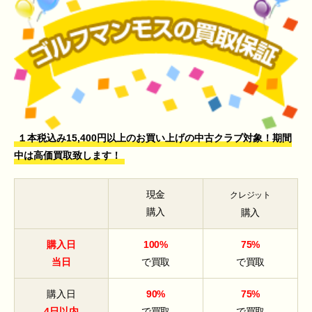
１本税込み15,400円以上のお買い上げの中古クラブ対象！期間
中は高価買取致します！
現金
クレジット
購入
購入
購入日
100%
75%
当日
で買取
で買取
購入日
90%
75%
4日以内
で買取
で買取