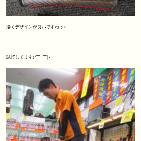
凄くデザインが良いですねっ♪
試打してます(*￣ｰ￣)ﾉ