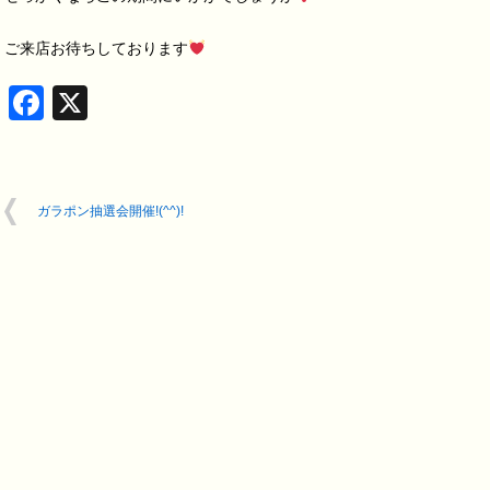
ご来店お待ちしております
Facebook
X
ガラポン抽選会開催!(^^)!