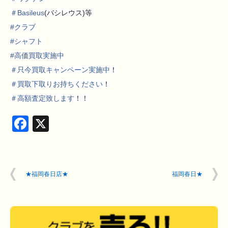
＃
Basileus
(バシレウス)等
#
クラブ
#
シャフト
#
高価買取実施中
＃
只今買取キャンペーン実施中
！
＃
買取下取りお持ちください
！
＃
高額査定致します
！！
Facebook
X
★福岡春日店★
福岡春日★