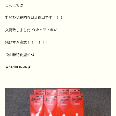
こんにちは！
ｺﾞﾙﾌﾏﾝﾓｽ福岡春日店鶴田です！！！
入荷致しましたヾ(＠＾▽＾＠)ﾉ
飛びすぎ注意！！！！！！
飛距離特化型ﾎﾞｰﾙ
★SRIXON-X-★