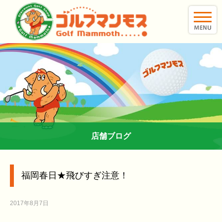
toggle
naviga
店舗ブログ
福岡春日★飛びすぎ注意！
2017年8月7日