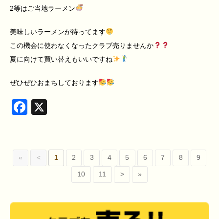
2等はご当地ラーメン
美味しいラーメンが待ってます
この機会に使わなくなったクラブ売りませんか
夏に向けて買い替えもいいですね
ぜひぜひおまちしております
Facebook
X
«
<
1
2
3
4
5
6
7
8
9
10
11
>
»