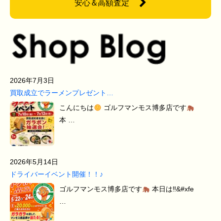
安心＆高額査定
2026年7月3日
買取成立でラーメンプレゼント…
こんにちは
ゴルフマンモス博多店です
本 …
2026年5月14日
ドライバーイベント開催！！♪
ゴルフマンモス博多店です
本日は‼&#xfe
…