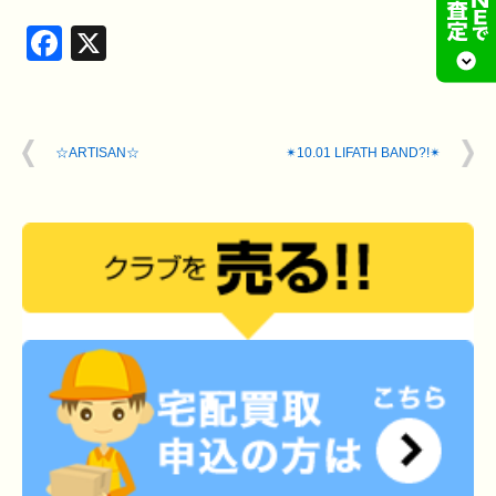
Facebook
X
☆ARTISAN☆
✴︎10.01 LIFATH BAND?!✴︎