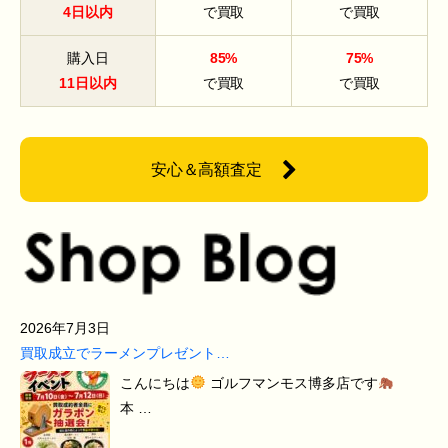
4日以内
で買取
で買取
購入日
85%
75%
11日以内
で買取
で買取
安心＆高額査定
2026年7月3日
買取成立でラーメンプレゼント…
こんにちは
ゴルフマンモス博多店です
本 …