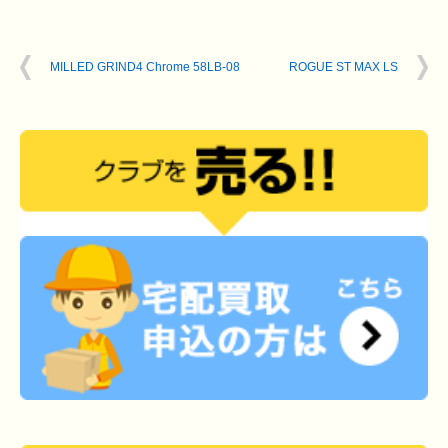
MILLED GRIND4 Chrome 58LB-08
ROGUE ST MAX LS