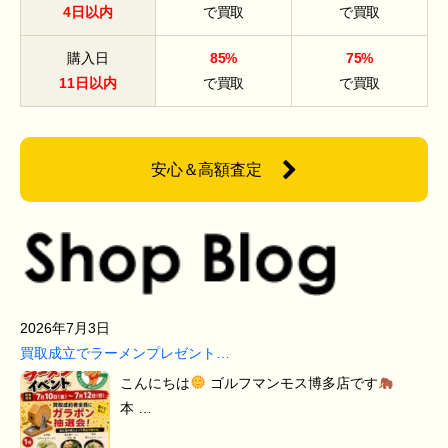
4日以内
で買取
で買取
購入日
85%
75%
11日以内
で買取
で買取
安心＆高額査定
2026年7月3日
買取成立でラーメンプレゼント…
こんにちは
ゴルフマンモス博多店です
本 …