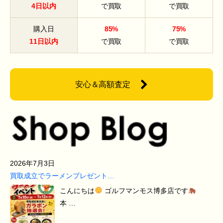
4日以内
で買取
で買取
購入日
85%
75%
11日以内
で買取
で買取
安心＆高額査定
2026年7月3日
買取成立でラーメンプレゼント…
こんにちは
ゴルフマンモス博多店です
本 …