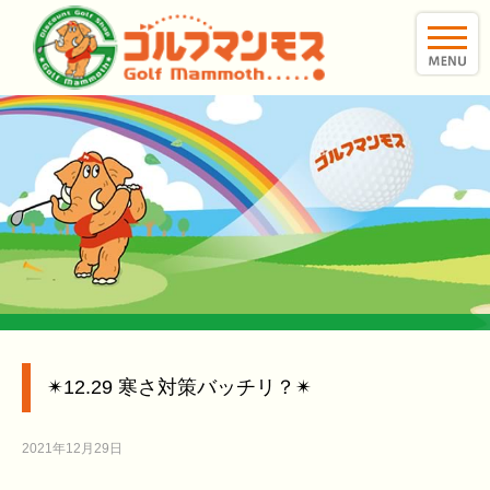
toggle
naviga
✴︎12.29 寒さ対策バッチリ？✴︎
2021年12月29日