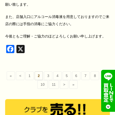
願い致します。
また、店舗入口にアルコール消毒液を用意しておりますのでご来
店の際には手指の消毒にご協力ください。
今後ともご理解・ご協力のほどよろしくお願い申し上げます。
Facebook
X
«
<
1
2
3
4
5
6
7
8
9
10
11
>
»