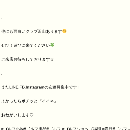
.
他にも面白いクラブ沢山あります
ぜひ！遊びに来てください
ご来店お待ちしております☆
.
またLINE.FB.Instagramの友達募集中です！！
よかったらポチッと『イイネ』
おねがいします♡
#ゴルフ小物#ゴルフ用品#ゴルフ #ゴルフショップ福岡 #春日#ゴルフ