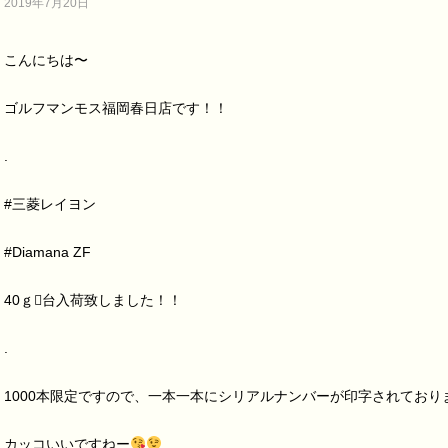
2019年7月20日
こんにちは〜
ゴルフマンモス福岡春日店です！！
.
#三菱レイヨン
#Diamana ZF
40ｇ台入荷致しました！！
.
1000本限定ですので、一本一本にシリアルナンバーが印字されており
カッコいいですねー