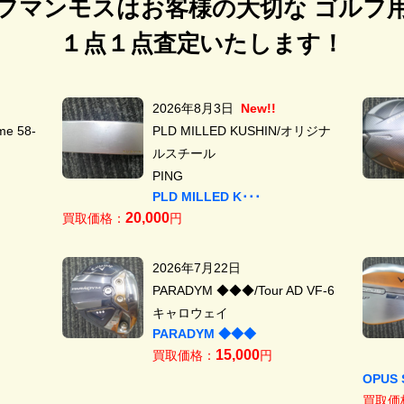
フマンモスはお客様の大切な ゴルフ
１点１点査定いたします！
2026年8月3日
New!!
e 58-
PLD MILLED KUSHIN/オリジナ
ルスチール
PING
PLD MILLED K･･･
20,000
買取価格：
円
2026年7月22日
PARADYM ◆◆◆/Tour AD VF-6
キャロウェイ
PARADYM ◆◆◆
15,000
買取価格：
円
OPUS 
買取価