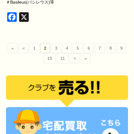
＃Basileus(バシレウス)等
Facebook
X
«
<
1
2
3
4
5
6
7
8
9
10
11
>
»