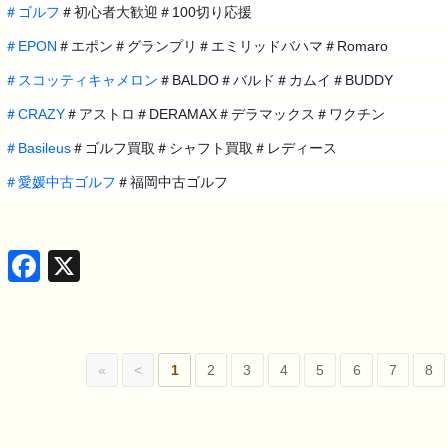
＃
ゴルフ
＃初心者大歓迎＃100切り応援
＃
EPON
＃エポン＃グランプリ＃エミリッドバハマ＃Romaro
＃
スコッティキャメロン
＃BALDO＃バルド＃カムイ＃BUDDY
＃
CRAZY
＃アストロ＃DERAMAX＃デラマックス＃ワクチン
＃
Basileus
＃ゴルフ買取＃シャフト買取＃レディース
＃
愛媛中古ゴルフ
＃福岡中古ゴルフ
Facebook
X
«
<
1
2
3
4
5
6
7
8