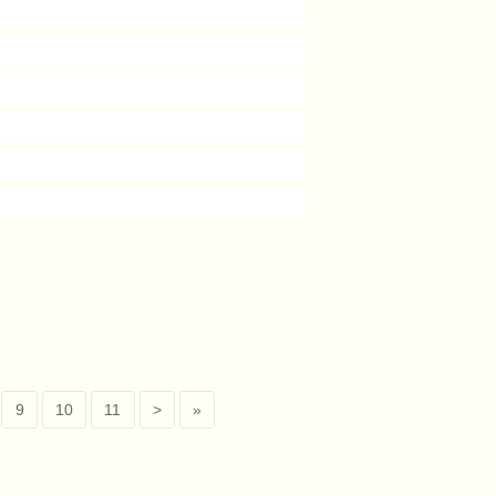
9
10
11
>
»