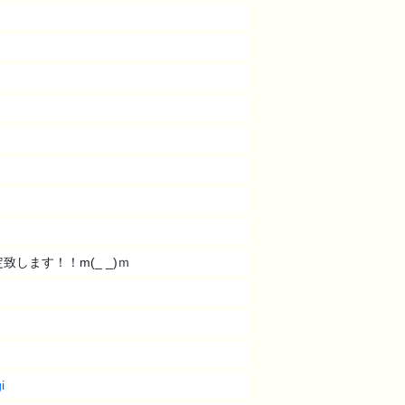
します！！m(_ _)ｍ
i