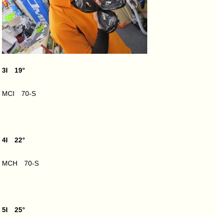
3I 19°
MCI 70-S
4I 22°
MCH 70-S
5I 25°