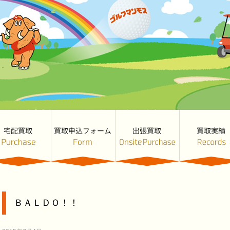
ＢＡＬＤＯ！！