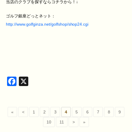
当店のクラブを探すならコチラから！↓
ゴルフ銀座どっとネット：
http://www.golfginza.net/golfshop/shop24.cgi
Facebook
X
«
<
1
2
3
4
5
6
7
8
9
10
11
>
»