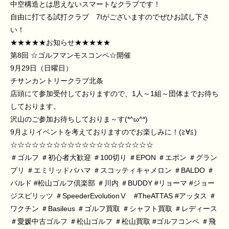
中空構造とは思えないスマートなクラブです！
自由に打てる試打クラブ 7Iがございますのでぜひお試し下さ
い！
★★★★★お知らせ★★★★★
第8回 ☆ゴルフマンモスコンペ☆開催
9月29日（日曜日）
チサンカントリークラブ北条
店頭にて参加受付しておりますので、1人～1組～団体までお待ち
しております。
沢山のご参加お待ちしておりま～す(*^ω^*)
9月よりイベントを考えておりますのでお楽しみに！(≧∀≦)
☆☆☆☆☆☆☆☆☆☆☆☆☆☆☆☆☆☆☆☆
＃ゴルフ
＃初心者大歓迎
＃100切り
＃EPON
＃エポン
＃グラン
プリ
＃エミリッドバハマ
＃スコッティキャメロン
＃BALDO
＃
バルド
#松山ゴルフ倶楽部
＃川内
＃BUDDY
#リョーマ
#ジョー
ジスピリッツ
＃SpeederEvolution
Ⅴ
#TheATTAS
#アッタス
＃
ワクチン
＃Basileus
＃ゴルフ買取
＃シャフト買取
＃レディース
＃愛媛中古ゴルフ
＃松山ゴルフ
＃松山買取
#ゴルフコンペ
＃飛