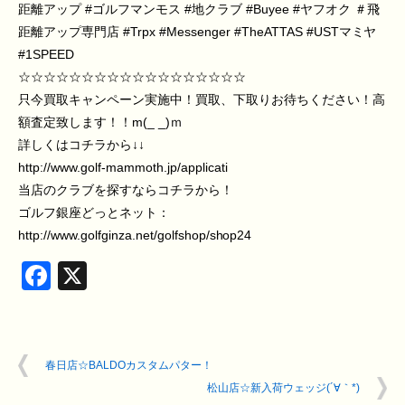
距離アップ
#ゴルフマンモス
#地クラブ
#Buyee
#ヤフオク
＃飛
距離アップ専門店
#Trpx
#Messenger
#TheATTAS
#USTマミヤ
#1SPEED
☆☆☆☆☆☆☆☆☆☆☆☆☆☆☆☆☆☆
只今買取キャンペーン実施中！買取、下取りお待ちください！高
額査定致します！！m(_ _)ｍ
詳しくはコチラから↓↓
http://www.golf-mammoth.jp/applicati
当店のクラブを探すならコチラから！
ゴルフ銀座どっとネット：
http://www.golfginza.net/golfshop/shop24
Facebook
X
春日店☆BALDOカスタムパター！
松山店☆新入荷ウェッジ(´∀｀*)