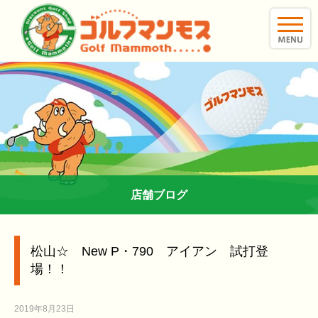
toggle
naviga
店舗ブログ
松山☆ New P・790 アイアン 試打登
場！！
2019年8月23日