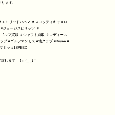
おります。
＃エミリッドバハマ
＃スコッティキャメロ
#ジョージスピリッツ
＃
＃ゴルフ買取
＃シャフト買取
＃レディース
ップ
#ゴルフマンモス
#地クラブ
#Buyee
#
Tマミヤ
#1SPEED
ます！！m(_ _)ｍ