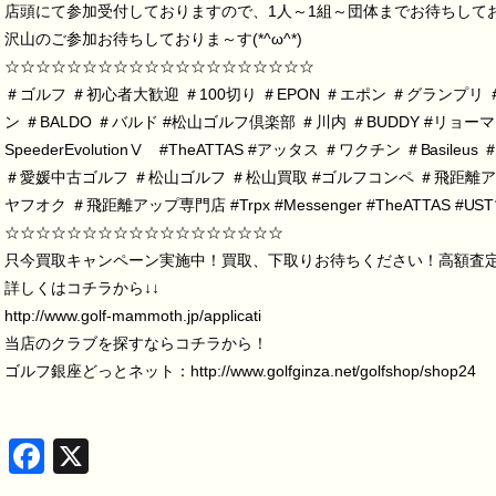
店頭にて参加受付しておりますので、1人～1組～団体までお待ちして
沢山のご参加お待ちしておりま～す(*^ω^*)
☆☆☆☆☆☆☆☆☆☆☆☆☆☆☆☆☆☆☆☆
＃ゴルフ
＃初心者大歓迎
＃100切り
＃EPON
＃エポン
＃グランプリ
ン
＃BALDO
＃バルド
#松山ゴルフ倶楽部
＃川内
＃BUDDY
#リョーマ
SpeederEvolution
Ⅴ
#TheATTAS
#アッタス
＃ワクチン
＃Basileus
＃愛媛中古ゴルフ
＃松山ゴルフ
＃松山買取
#ゴルフコンペ
＃飛距離ア
ヤフオク
＃飛距離アップ専門店
#Trpx
#Messenger
#TheATTAS
#US
☆☆☆☆☆☆☆☆☆☆☆☆☆☆☆☆☆☆
只今買取キャンペーン実施中！買取、下取りお待ちください！高額査定致し
詳しくはコチラから↓↓
http://www.golf-mammoth.jp/applicati
当店のクラブを探すならコチラから！
ゴルフ銀座どっとネット：http://www.golfginza.net/golfshop/shop24
Facebook
X