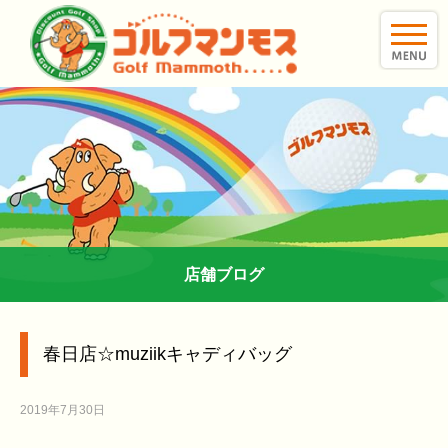
toggle
naviga
店舗ブログ
春日店☆muziikキャディバッグ
2019年7月30日