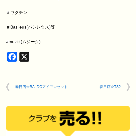
＃ワクチン
＃Basileus(バシレウス)等
#muziik(ムジーク)
Facebook
X
春日店☆BALDOアイアンセット
春日店☆TS2