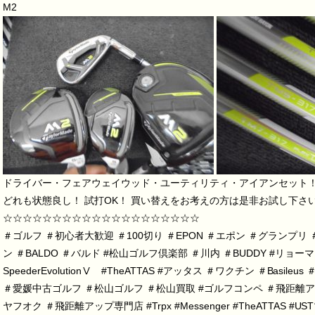
M2
ドライバー・フェアウェイウッド・ユーティリティ・アイアンセット
どれも状態良し！ 試打OK！ 買い替えをお考えの方は是非お試し下さ
☆☆☆☆☆☆☆☆☆☆☆☆☆☆☆☆☆☆☆☆
＃ゴルフ
＃初心者大歓迎
＃100切り
＃EPON
＃エポン
＃グランプリ
ン
＃BALDO
＃バルド
#松山ゴルフ倶楽部
＃川内
＃BUDDY
#リョーマ
SpeederEvolution
Ⅴ
#TheATTAS
#アッタス
＃ワクチン
＃Basileus
＃愛媛中古ゴルフ
＃松山ゴルフ
＃松山買取
#ゴルフコンペ
＃飛距離ア
ヤフオク
＃飛距離アップ専門店
#Trpx
#Messenger
#TheATTAS
#US