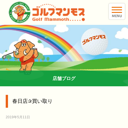
toggle
naviga
店舗ブログ
春日店✰︎買い取り
2019年5月11日