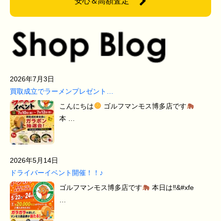
安心＆高額査定
2026年7月3日
買取成立でラーメンプレゼント…
こんにちは
ゴルフマンモス博多店です
本 …
2026年5月14日
ドライバーイベント開催！！♪
ゴルフマンモス博多店です
本日は‼&#xfe
…