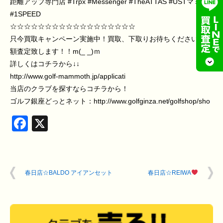
距離アップ専門店
#Trpx
#Messenger
#TheATTAS
#USTマミヤ
#1SPEED
☆☆☆☆☆☆☆☆☆☆☆☆☆☆☆☆☆☆
只今買取キャンペーン実施中！買取、下取りお待ちください！高
額査定致します！！m(_ _)ｍ
詳しくはコチラから↓↓
http://www.golf-mammoth.jp/applicati
当店のクラブを探すならコチラから！
ゴルフ銀座どっとネット：http://www.golfginza.net/golfshop/sho
Facebook
X
春日店☆BALDO アイアンセット
春日店☆REIWA