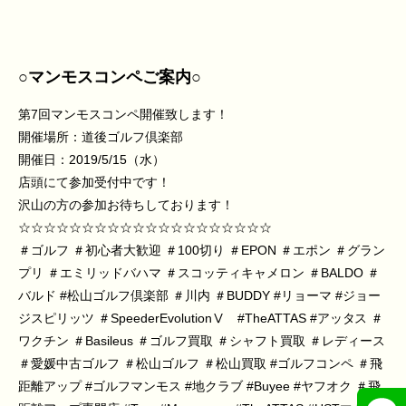
○マンモスコンペご案内○
第7回マンモスコンペ開催致します！
開催場所：道後ゴルフ倶楽部
開催日：2019/5/15（水）
店頭にて参加受付中です！
沢山の方の参加お待ちしております！
☆☆☆☆☆☆☆☆☆☆☆☆☆☆☆☆☆☆☆☆
＃ゴルフ
＃初心者大歓迎
＃100切り
＃EPON
＃エポン
＃グラン
プリ
＃エミリッドバハマ
＃スコッティキャメロン
＃BALDO
＃
バルド
#松山ゴルフ倶楽部
＃川内
＃BUDDY
#リョーマ
#ジョー
ジスピリッツ
＃SpeederEvolution
Ⅴ
#TheATTAS
#アッタス
＃
ワクチン
＃Basileus
＃ゴルフ買取
＃シャフト買取
＃レディース
＃愛媛中古ゴルフ
＃松山ゴルフ
＃松山買取
#ゴルフコンペ
＃飛
距離アップ
#ゴルフマンモス
#地クラブ
#Buyee
#ヤフオク
＃飛