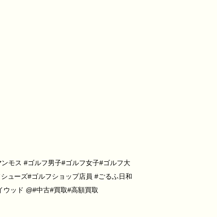
マンモス #ゴルフ男子#ゴルフ女子#ゴルフ大
シューズ#ゴルフショップ店員 #ごるふ日和
ェイウッド @#中古#買取#高額買取