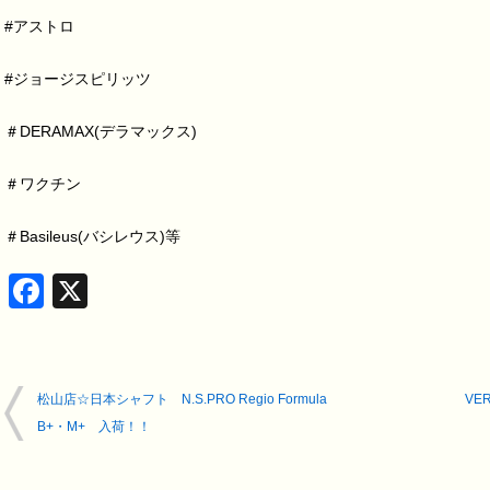
#アストロ
#ジョージスピリッツ
＃DERAMAX(デラマックス)
＃ワクチン
＃Basileus(バシレウス)等
Facebook
X
松山店☆日本シャフト N.S.PRO Regio Formula
VE
B+・M+ 入荷！！