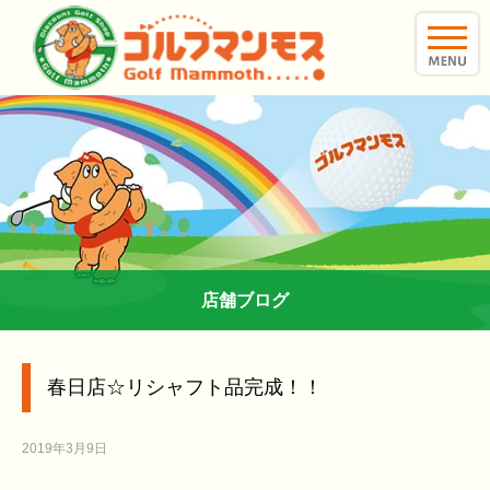
toggle
naviga
店舗ブログ
春日店☆リシャフト品完成！！
2019年3月9日