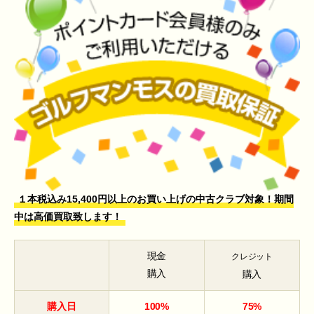
１本税込み15,400円以上のお買い上げの中古クラブ対象！期間
中は高価買取致します！
現金
クレジット
購入
購入
購入日
100%
75%