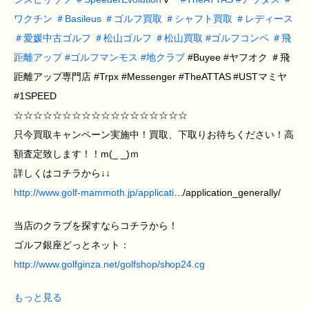
ワクチン
＃
Basileus
＃
ゴルフ買取
＃
シャフト買取
＃
レディース
＃
愛媛中古ゴルフ
＃
松山ゴルフ
＃
松山買取
#
ゴルフコンペ
＃
飛
距離アップ
#
ゴルフマンモス
#
地クラブ
#Buyee #ヤフオク ＃飛
距離アップ専門店 #Trpx #Messenger #TheATTAS #USTマミヤ
#1SPEED
☆☆☆☆☆☆☆☆☆☆☆☆☆☆☆☆☆☆
只今買取キャンペーン実施中！買取、下取りお待ちください！高
額査定致します！！m(_ _)ｍ
詳しくはコチラから↓↓
http://www.golf-mammoth.jp/applicati
…/application_generally/
当店のクラブを探すならコチラから！
ゴルフ銀座どっとネット：
http://www.golfginza.net/golfshop/shop24.cg
もっと見る