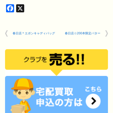
Facebook
X
春日店＊エポンキャディバッグ
春日店☆200本限定パター