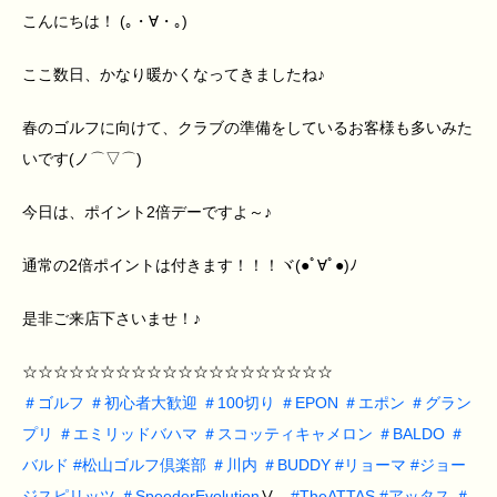
こんにちは！ (｡・∀・｡)ゝ
ここ数日、かなり暖かくなってきましたね♪
春のゴルフに向けて、クラブの準備をしているお客様も多いみた
いです(ノ⌒▽⌒)
今日は、ポイント2倍デーですよ～♪
通常の2倍ポイントは付きます！！！ヾ(●ﾟ∀ﾟ●)ﾉ
是非ご来店下さいませ！♪
☆☆☆☆☆☆☆☆☆☆☆☆☆☆☆☆☆☆☆☆
＃
ゴルフ
＃
初心者大歓迎
＃
100切り
＃
EPON
＃
エポン
＃
グラン
プリ
＃
エミリッドバハマ
＃
スコッティキャメロン
＃
BALDO
＃
バルド
#
松山ゴルフ倶楽部
＃
川内
＃
BUDDY
#
リョーマ
#
ジョー
ジスピリッツ
＃
SpeederEvolution
Ⅴ
#
TheATTAS
#
アッタス
＃