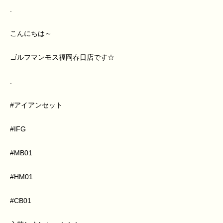
.
こんにちは～
ゴルフマンモス福岡春日店です☆
.
#アイアンセット
#IFG
#MB01
#HM01
#CB01