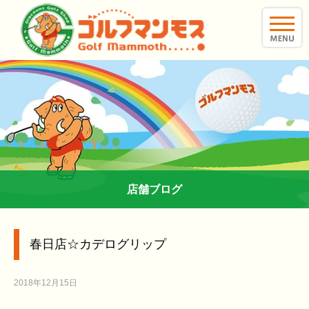
toggle
naviga
店舗ブログ
春日店☆カデログリップ
2018年12月15日