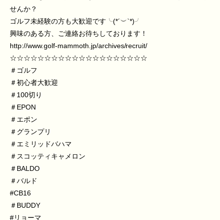
せんか？
ゴルフ未経験の方も大歓迎です╰(*´︶`*)╯
興味のある方、ご連絡お待ちしております！
http://www.golf-mammoth.jp/archives/recruit/
☆☆☆☆☆☆☆☆☆☆☆☆☆☆☆☆☆☆☆☆
＃ゴルフ
＃初心者大歓迎
＃100切り
＃EPON
＃エポン
＃グランプリ
＃エミリッドバハマ
＃スコッティキャメロン
＃BALDO
＃バルド
#CB16
＃BUDDY
#リョーマ