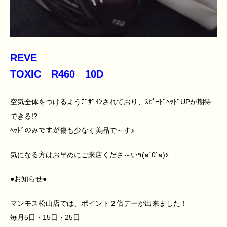
REVE
TOXIC R460 10D
空気全体をつけるようﾃﾞｻﾞｲﾝされており、ｽﾋﾟｰﾄﾞﾍｯﾄﾞUPが期待
できる!?
ﾍｯﾄﾞのみですが傷も少なく美品で～す♪
気になる方はお早めにご来店くださ～い٩(๑´0`๑)۶
●お知らせ●
マンモス松山店では、ポイント２倍デーが出来ました！
毎月5日・15日・25日