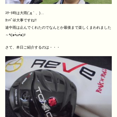
ｽﾀｰﾄ時は大雨(´д｀、)
…
ｶｯﾊﾟは大事ですね!!
途中雨は止んでくれたのでなんとか最後まで楽しくまわれました
～٩(๑•̀ω•́๑)۶
さて、本日ご紹介するのは・・・