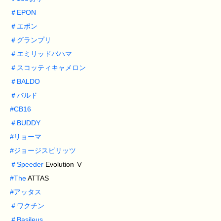
＃
EPON
＃
エポン
＃
グランプリ
＃
エミリッドバハマ
＃
スコッティキャメロン
＃
BALDO
＃
バルド
#
CB16
＃
BUDDY
#
リョーマ
#
ジョージスピリッツ
＃
Speeder
Evolution Ⅴ
#
The
ATTAS
#
アッタス
＃
ワクチン
＃
Basileus