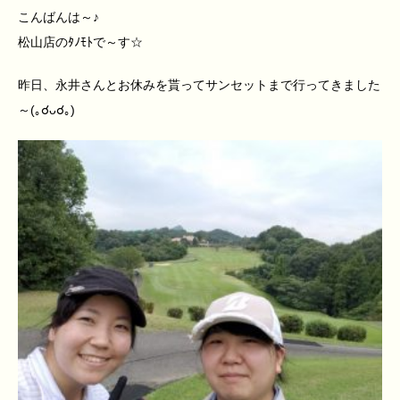
こんばんは～♪
松山店のﾀﾉﾓﾄで～す☆
昨日、永井さんとお休みを貰ってサンセットまで行ってきました
～(｡☌ᴗ☌｡)