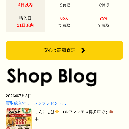
4日以内
で買取
で買取
購入日
85%
75%
11日以内
で買取
で買取
安心＆高額査定
2026年7月3日
買取成立でラーメンプレゼント…
こんにちは
ゴルフマンモス博多店です
本 …