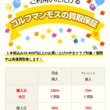
１本税込み15,400円以上のお買い上げの中古クラブ対象！期間
中は高価買取致します！
現金
クレジット
購入
購入
購入日
100%
75%
当日
で買取
で買取
購入日
90%
75%