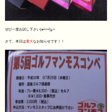
ぜひ一度お試し下さい(๑•̀ㅂ•́)و✧
さて、本日は
重大
なお知らせです！！