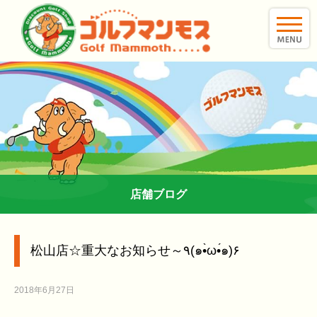
toggle
naviga
店舗ブログ
松山店☆重大なお知らせ～٩(๑•̀ω•́๑)۶
2018年6月27日