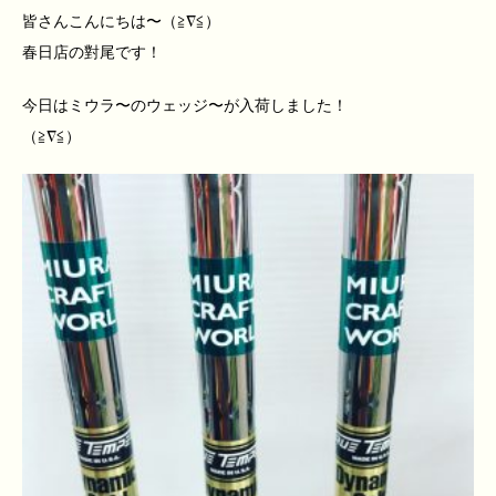
皆さんこんにちは〜（≧∇≦）
春日店の對尾です！
今日はミウラ〜のウェッジ〜が入荷しました！
（≧∇≦）