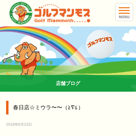
toggle
naviga
店舗ブログ
春日店☆ミウラ〜〜（≧∇≦）
2018年6月23日