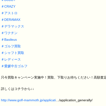
＃
CRAZY
＃
アストロ
＃
DERAMAX
＃
デラマックス
＃
ワクチン
＃
Basileus
＃
ゴルフ買取
＃
シャフト買取
＃
レディース
＃
愛媛中古ゴルフ
只今買取キャンペーン実施中！買取、下取りお待ちください！高額査定致し
詳しくはコチラから↓↓
http://www.golf-mammoth.jp/applicati
…/application_generally/