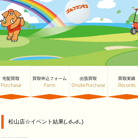
松山店☆イベント結果(｡☌ᴗ☌｡)