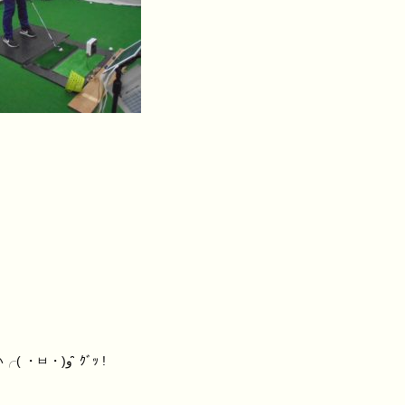
来月もイベント開催を企画中ですので、是非リベンジに来てくださ～い╭( ・ㅂ・)و ̑̑ ｸﾞｯ !