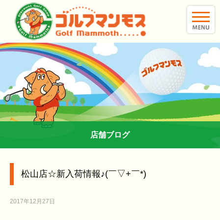
toggle
naviga
店舗ブログ
松山店☆新入荷情報♪(￣▽+￣*)
2017年12月27日