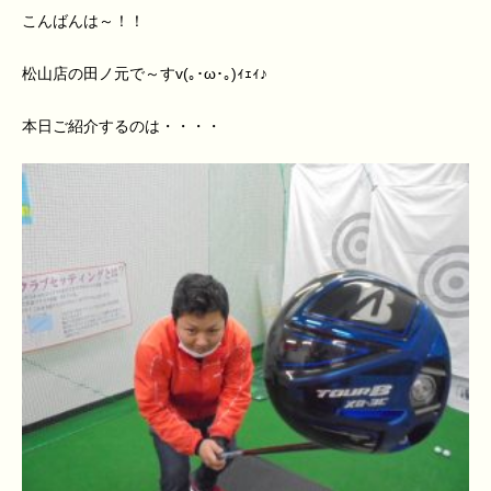
こんばんは～！！
松山店の田ノ元で～すv(｡･ω･｡)ｨｪｨ♪
本日ご紹介するのは・・・・