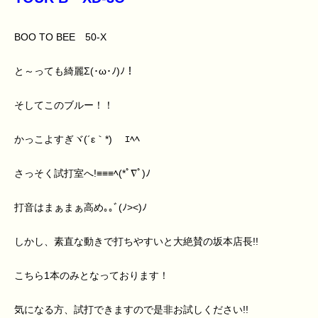
BOO TO BEE 50-X
と～っても綺麗Σ(･ω･ﾉ)ﾉ！
そしてこのブルー！！
かっこよすぎヾ(´ε｀*)ゝ ｴﾍﾍ
さっそく試打室へ!≡≡≡ﾍ(*ﾟ∇ﾟ)ﾉ
打音はまぁまぁ高め｡｡ﾞ(ﾉ><)ﾉ
しかし、素直な動きで打ちやすいと大絶賛の坂本店長!!
こちら1本のみとなっております！
気になる方、試打できますので是非お試しください!!