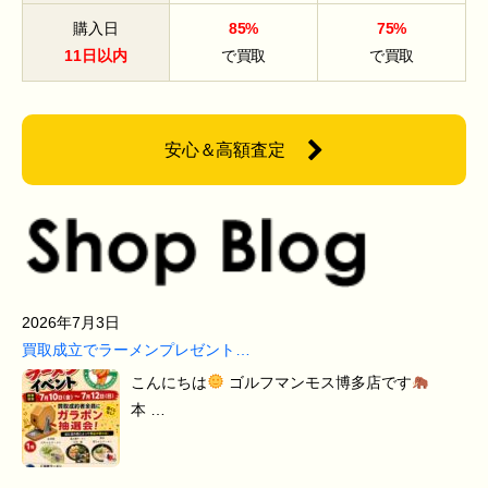
購入日
85%
75%
11日以内
で買取
で買取
安心＆高額査定
2026年7月3日
買取成立でラーメンプレゼント…
こんにちは
ゴルフマンモス博多店です
本 …