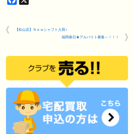
Facebook
X
【松山店】Ｎｅｗシャフト入荷♪
福岡春日★アルバイト募集～！！！