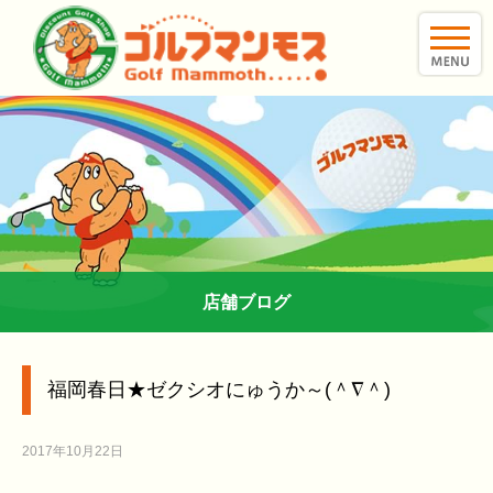
toggle
naviga
店舗ブログ
福岡春日★ゼクシオにゅうか～(＾∇＾)
2017年10月22日