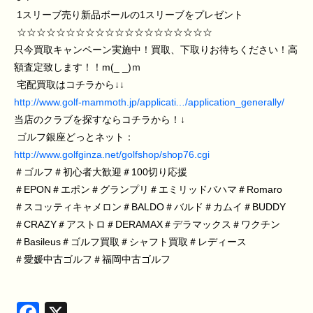
1スリーブ売り新品ボールの1スリーブをプレゼント
☆☆☆☆☆☆☆☆☆☆☆☆☆☆☆☆☆☆☆☆
只今買取キャンペーン実施中！買取、下取りお待ちください！高
額査定致します！！m(_ _)ｍ
宅配買取はコチラから↓↓
http://www.golf-mammoth.jp/applicati…/application_generally/
当店のクラブを探すならコチラから！↓
ゴルフ銀座どっとネット：
http://www.golfginza.net/golfshop/shop76.cgi
＃ゴルフ＃初心者大歓迎＃100切り応援
＃EPON＃エポン＃グランプリ＃エミリッドバハマ＃Romaro
＃スコッティキャメロン＃BALDO＃バルド＃カムイ＃BUDDY
＃CRAZY＃アストロ＃DERAMAX＃デラマックス＃ワクチン
＃Basileus＃ゴルフ買取＃シャフト買取＃レディース
＃愛媛中古ゴルフ＃福岡中古ゴルフ