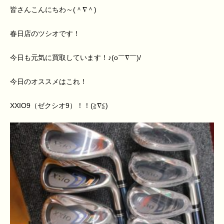
皆さんこんにちわ～(＾∇＾)
春日店のツシオです！
今日も元気に買取しています！♪(o￣∇￣)/
今日のオススメはこれ！
XXIO9（ゼクシオ9）！！(≧∇≦)