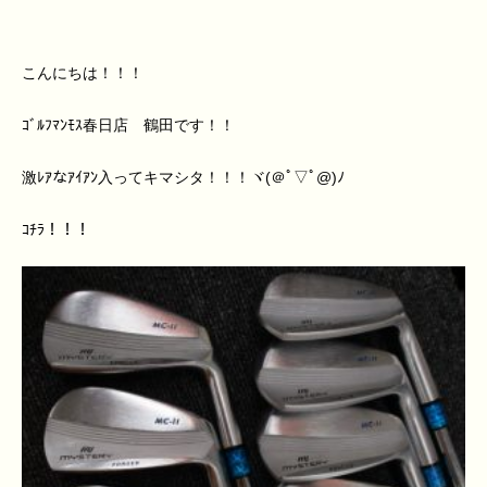
こんにちは！！！
ｺﾞﾙﾌﾏﾝﾓｽ春日店 鶴田です！！
激ﾚｱなｱｲｱﾝ入ってキマシタ！！！ヾ(＠ﾟ▽ﾟ@)ﾉ
ｺﾁﾗ！！！