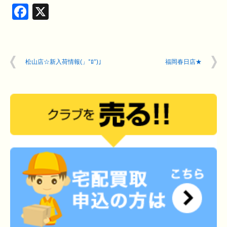
Facebook
X
松山店☆新入荷情報(」°ﾛ°)｣
福岡春日店★