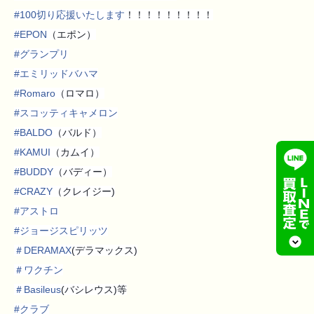
#
100切り応援いたします
！！！！！！！！！
#
EPON
（エポン）
#
グランプリ
#
エミリッドバハマ
#
Romaro
（ロマロ）
#
スコッティキャメロン
#
BALDO
（バルド）
#
KAMUI
（カムイ）
#
BUDDY
（バディー）
#
CRAZY
（クレイジー)
#
アストロ
#
ジョージスピリッツ
＃
DERAMAX
(デラマックス)
＃
ワクチン
＃
Basileus
(バシレウス)等
#
クラブ