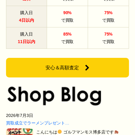
購入日
90%
75%
4日以内
で買取
で買取
購入日
85%
75%
11日以内
で買取
で買取
安心＆高額査定
2026年7月3日
買取成立でラーメンプレゼント…
こんにちは
ゴルフマンモス博多店です