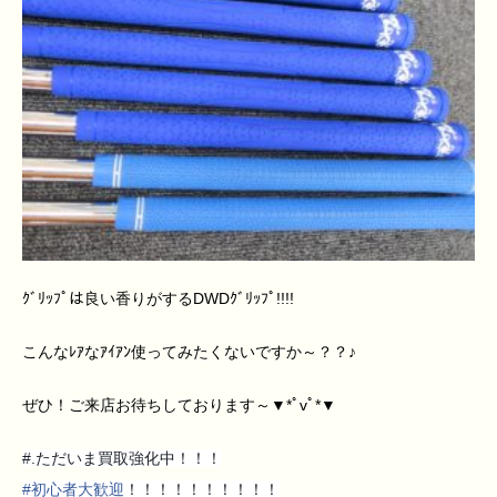
ｸﾞﾘｯﾌﾟは良い香りがするDWDｸﾞﾘｯﾌﾟ!!!!
こんなﾚｱなｱｲｱﾝ使ってみたくないですか～？？♪
ぜひ！ご来店お待ちしております～▼*ﾟvﾟ*▼
#.ただいま買取強化中！！！
#
初心者大歓迎
！！！！！！！！！！