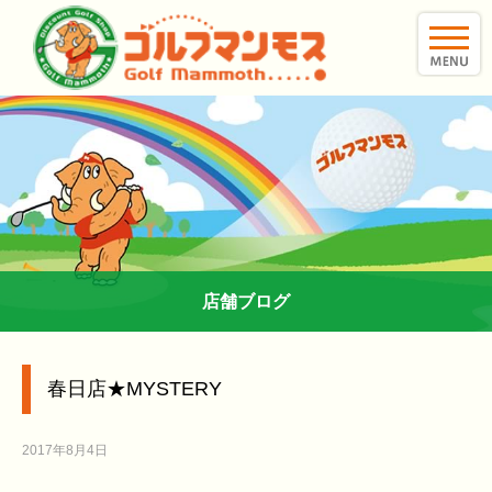
toggle
naviga
店舗ブログ
春日店★MYSTERY
2017年8月4日