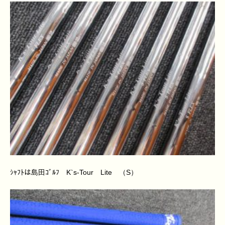
ｼｬﾌﾄは島田ｺﾞﾙﾌ K`s-Tour Lite （S）