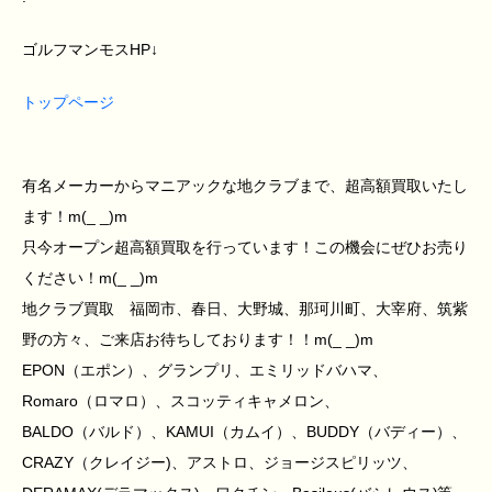
ゴルフマンモスHP↓
トップページ
有名メーカーからマニアックな地クラブまで、超高額買取いたし
ます！m(_ _)m
只今オープン超高額買取を行っています！この機会にぜひお売り
ください！m(_ _)m
地クラブ買取 福岡市、春日、大野城、那珂川町、大宰府、筑紫
野の方々、ご来店お待ちしております！！m(_ _)m
EPON（エポン）、グランプリ、エミリッドバハマ、
Romaro（ロマロ）、スコッティキャメロン、
BALDO（バルド）、KAMUI（カムイ）、BUDDY（バディー）、
CRAZY（クレイジー)、アストロ、ジョージスピリッツ、