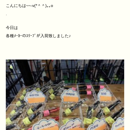
こんにちは~~-v(*＾＾)｡｡o
.
今日は
各種ﾒｰｶｰのｽﾘｰﾌﾞが入荷致しました♪