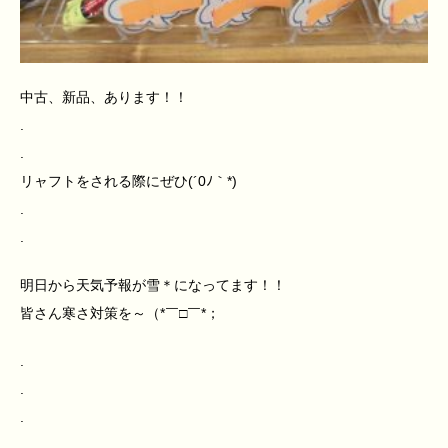
中古、新品、あります！！
.
.
リャフトをされる際にぜひ(´0ﾉ｀*)
.
.
明日から天気予報が雪＊になってます！！
皆さん寒さ対策を～（*￣□￣*；
.
.
.
.