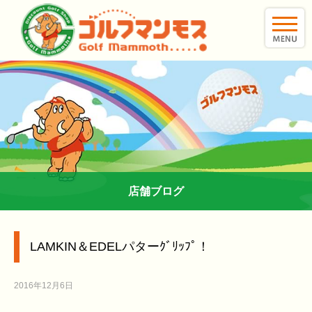
toggle
naviga
店舗ブログ
LAMKIN＆EDELパターｸﾞﾘｯﾌﾟ！
2016年12月6日