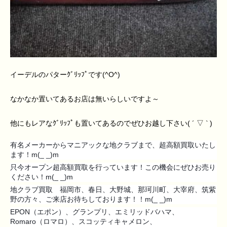
イーデルのパターｸﾞﾘｯﾌﾟです(^O^)
なかなか置いてあるお店は無いらしいですよ～
他にもレアなｸﾞﾘｯﾌﾟも置いてあるのでぜひお越し下さい( ´ ▽ ` )
有名メーカーからマニアックな地クラブまで、超高額買取いたし
ます！m(_ _)m
只今オープン超高額買取を行っています！この機会にぜひお売り
ください！m(_ _)m
地クラブ買取 福岡市、春日、大野城、那珂川町、大宰府、筑紫
野の方々、ご来店お待ちしております！！m(_ _)m
EPON（エポン）、グランプリ、エミリッドバハマ、
Romaro（ロマロ）、スコッティキャメロン、