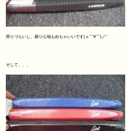
滑りづらいし、握り心地もめちゃいいです(ｏ￣∀￣)ノ”
そして、、、