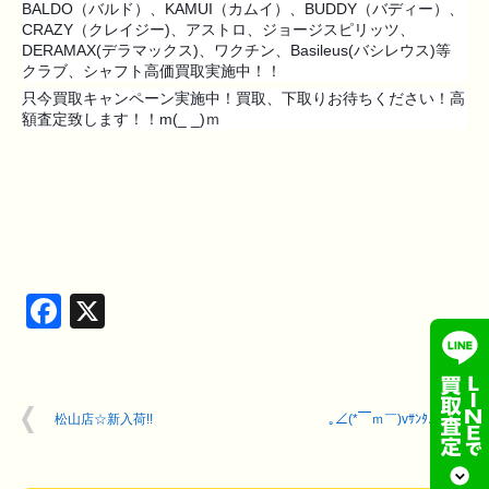
BALDO（バルド）、KAMUI（カムイ）、BUDDY（バディー）、
CRAZY（クレイジー)、アストロ、ジョージスピリッツ、
DERAMAX(デラマックス)、ワクチン、Basileus(バシレウス)等
クラブ、シャフト高価買取実施中！！
只今買取キャンペーン実施中！買取、下取りお待ちください！高
額査定致します！！m(_ _)ｍ
Facebook
X
松山店☆新入荷!!
｡∠(*￣ｍ￣)vｻﾝﾀ♪