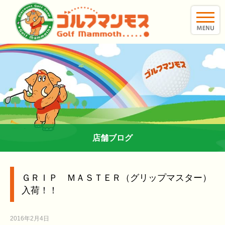
toggle
naviga
店舗ブログ
ＧＲＩＰ ＭＡＳＴＥＲ（グリップマスター）
入荷！！
2016年2月4日