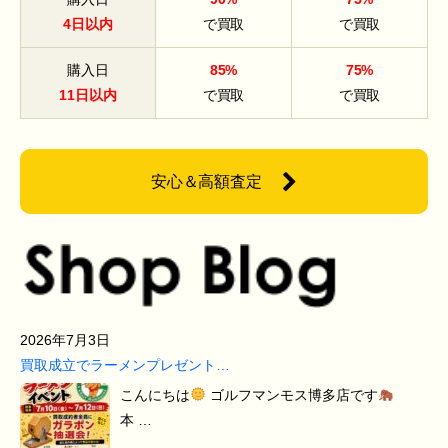
4日以内
で買取
で買取
購入日
85%
75%
11日以内
で買取
で買取
安心＆高額査定
2026年7月3日
買取成立でラーメンプレゼント…
こんにちは
ゴルフマンモス博多店です
本 …