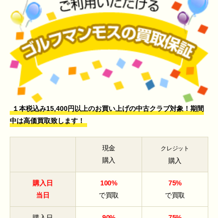
１本税込み15,400円以上のお買い上げの中古クラブ対象！期間
中は高価買取致します！
現金
クレジット
購入
購入
購入日
100%
75%
当日
で買取
で買取
購入日
90%
75%