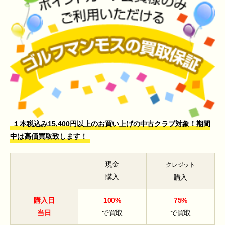
１本税込み15,400円以上のお買い上げの中古クラブ対象！期間
中は高価買取致します！
現金
クレジット
購入
購入
購入日
100%
75%
当日
で買取
で買取