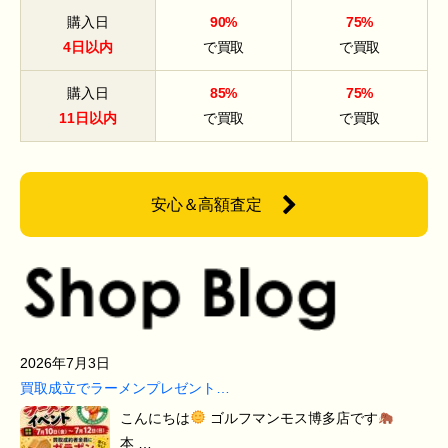
購入日
90%
75%
4日以内
で買取
で買取
購入日
85%
75%
11日以内
で買取
で買取
安心＆高額査定
2026年7月3日
買取成立でラーメンプレゼント…
こんにちは
ゴルフマンモス博多店です
本 …