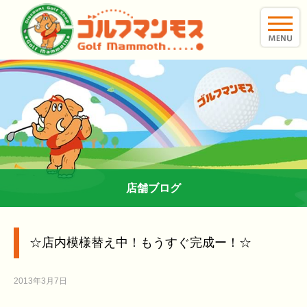
toggle
naviga
店舗ブログ
☆店内模様替え中！もうすぐ完成ー！☆
2013年3月7日