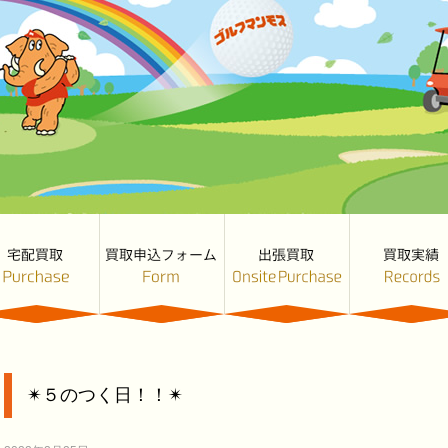
✴︎５のつく日！！✴︎