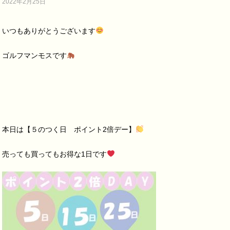
2022年2月25日
いつもありがとうございます
ゴルフマンモスです
本日は【５のつく日 ポイント
2
倍デー】
売っても買ってもお得な
1
日です