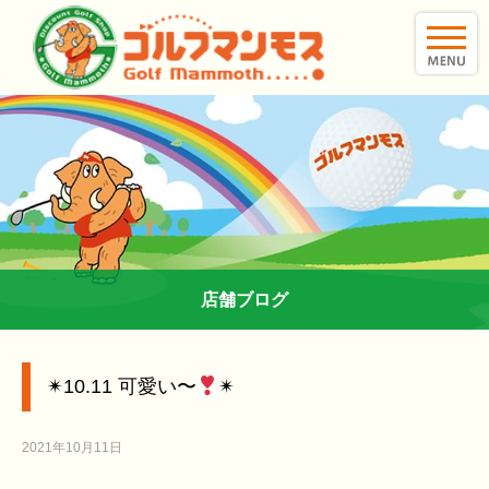
toggle
naviga
店舗ブログ
✴︎10.11 可愛い〜
✴︎
2021年10月11日