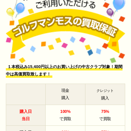
１本税込み15,400円以上のお買い上げの中古クラブ対象！期間
中は高価買取致します！
現金
クレジット
購入
購入
購入日
100%
75%
当日
で買取
で買取