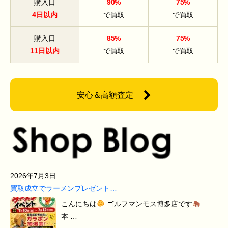
購入日
90%
75%
4日以内
で買取
で買取
購入日
85%
75%
11日以内
で買取
で買取
安心＆高額査定
2026年7月3日
買取成立でラーメンプレゼント…
こんにちは
ゴルフマンモス博多店です
本 …