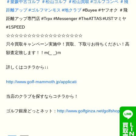
＃
愛媛中古ゴルフ
＃
松山ゴルフ
＃
松山買取
#
ゴルフコンペ
＃
飛
距離アップ
#
ゴルフマンモス
#
地クラブ
#Buyee #ヤフオク ＃飛
距離アップ専門店 #Trpx #Messenger #TheATTAS #USTマミヤ
#1SPEED
☆☆☆☆☆☆☆☆☆☆☆☆☆☆☆☆☆☆
只今買取キャンペーン実施中！買取、下取りお待ちください！高
額査定致します！！m(_ _)ｍ
詳しくはコチラから↓↓
http://www.golf-mammoth.jp/applicati
当店のクラブを探すならコチラから！
ゴルフ銀座どっとネット：
http://www.golfginza.net/golfshop