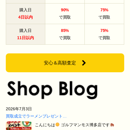
購入日
90%
75%
4日以内
で買取
で買取
購入日
85%
75%
11日以内
で買取
で買取
安心＆高額査定
2026年7月3日
買取成立でラーメンプレゼント…
こんにちは
ゴルフマンモス博多店です