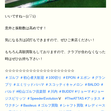
いいですね～(≧▽≦)
意外と振動数は高めです！
気になる方は試打もできますので、ぜひご来店ください！
もちろん高額買取もしておりますので、クラブが合わなくなった
時はぜひお持ち下さい！
☆☆☆☆☆☆☆☆☆☆☆☆☆☆☆☆☆☆☆☆
＃
ゴルフ
＃
初心者大歓迎
＃
100切り
＃
EPON
＃
エポン
＃
グラン
プリ
＃
エミリッドバハマ
＃
スコッティキャメロン
＃
BALDO
＃
バルド
#
松山ゴルフ倶楽部
＃
川内
＃
BUDDY
#
リョーマ
#
ジョー
ジスピリッツ
＃
SpeederEvolution
Ⅴ
#
TheATTAS
#
アッタス
＃
ワクチン
＃
Basileus
＃
ゴルフ買取
＃
シャフト買取
＃
レディース