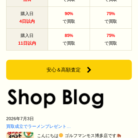
購入日
90%
75%
4日以内
で買取
で買取
購入日
85%
75%
11日以内
で買取
で買取
安心＆高額査定
2026年7月3日
買取成立でラーメンプレゼント…
こんにちは
ゴルフマンモス博多店です