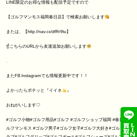
LINE限定のお得な情報も配信予定ですので
【ゴルフマンモス福岡春日店】で検索お願いします
または、【http://nav.cx/dfRr9tu】
☝
こちらのURLから友達追加お願いします
.
またFB.Instagramでも情報更新中です！！
よかったらポチッと『イイネ
』
おねがいします♡
#ゴルフ小物#ゴルフ用品#ゴルフ #ゴルフショップ福岡 #春日#ゴ
ルフマンモス #ゴルフ男子#ゴルフ女子#ゴルフ大好き#ゴルフク
ラブ#ゴルフグリップ#ゴルフボール#ゴルフシューズ#ゴルフシ