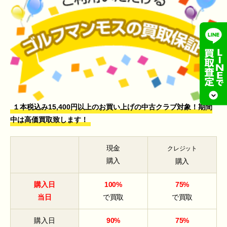
１本税込み15,400円以上のお買い上げの中古クラブ対象！期間
中は高価買取致します！
現金
クレジット
購入
購入
購入日
100%
75%
当日
で買取
で買取
購入日
90%
75%