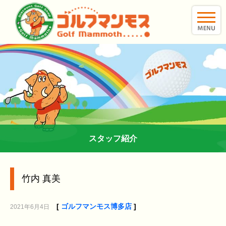
toggle
naviga
スタッフ紹介
竹内 真美
[
ゴルフマンモス博多店
]
2021年6月4日