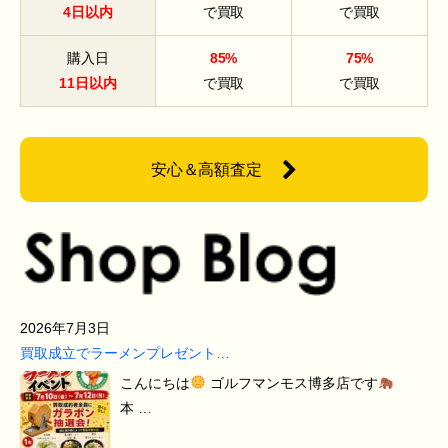
4日以内
で買取
で買取
購入日
85%
75%
11日以内
で買取
で買取
安心＆高額査定
2026年7月3日
買取成立でラーメンプレゼント…
こんにちは
ゴルフマンモス博多店です
本 …