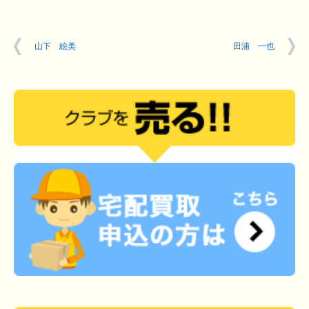
山下 絵美
田浦 一也