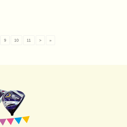
9
10
11
>
»