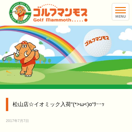
toggle
naviga
松山店☆イオミック入荷”(*>ω<)o"ｸｰｰｯ
2017年7月7日