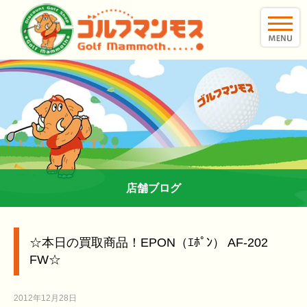
toggle
naviga
店舗ブログ
☆本日の買取商品！EPON（ｴﾎﾟﾝ） AF-202
FW☆
2012年12月28日