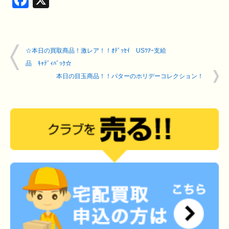
Facebook
X
☆本日の買取商品！激レア！！ｵﾃﾞｯｾｲ USﾂｱｰ支給
品 ｷｬﾃﾞｨﾊﾞｯｸ☆
本日の目玉商品！！パターのホリデーコレクション！