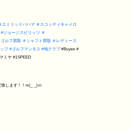
＃
エミリッドバハマ
＃
スコッティキャメロ
#
ジョージスピリッツ
＃
＃
ゴルフ買取
＃
シャフト買取
＃
レディース
ップ
#
ゴルフマンモス
#
地クラブ
#Buyee #
Tマミヤ #1SPEED
ます！！m(_ _)ｍ