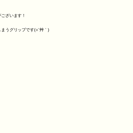
がございます！
うグリップです(○´艸｀)