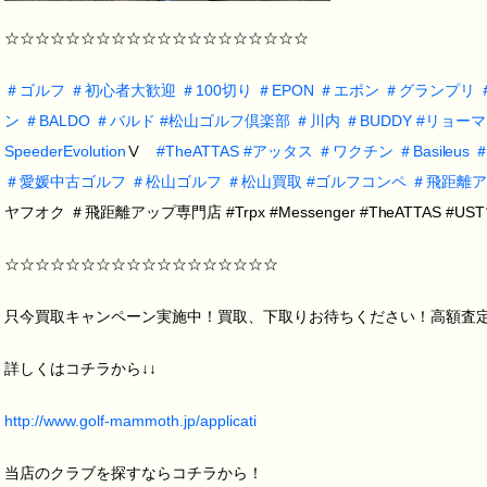
☆☆☆☆☆☆☆☆☆☆☆☆☆☆☆☆☆☆☆☆
＃
ゴルフ
＃
初心者大歓迎
＃
100切り
＃
EPON
＃
エポン
＃
グランプリ
ン
＃
BALDO
＃
バルド
#
松山ゴルフ倶楽部
＃
川内
＃
BUDDY
#
リョーマ
SpeederEvolution
Ⅴ
#
TheATTAS
#
アッタス
＃
ワクチン
＃
Basileus
＃
愛媛中古ゴルフ
＃
松山ゴルフ
＃
松山買取
#
ゴルフコンペ
＃
飛距離ア
ヤフオク ＃飛距離アップ専門店 #Trpx #Messenger #TheATTAS #US
☆☆☆☆☆☆☆☆☆☆☆☆☆☆☆☆☆☆
只今買取キャンペーン実施中！買取、下取りお待ちください！高額査定致し
詳しくはコチラから↓↓
http://www.golf-mammoth.jp/applicati
当店のクラブを探すならコチラから！